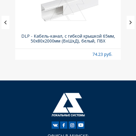
ка C,
DLP - Кабель-канал, с гибкой крышкой 65мм,
Вык
50x80х2000мм (ВхШхД), белый, ПВХ
раз
б.
74.23 руб.
ОФИСЫ В МИНСКЕ: