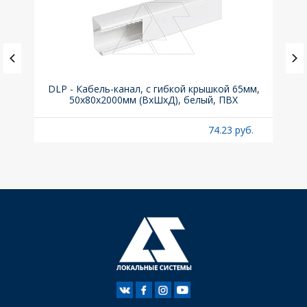
(до
DLP - Кабель-канал, с гибкой крышкой 65мм,
Вык
A
50x80х2000мм (ВхШхД), белый, ПВХ
раз
б.
74.23 руб.