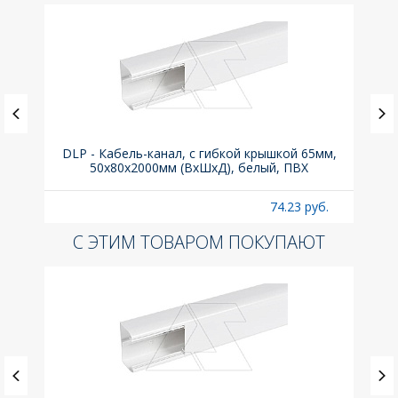
.з.,
DLP - Кабель-канал, с гибкой крышкой 65мм,
Вык
50x80х2000мм (ВхШхД), белый, ПВХ
раз
б.
74.23 руб.
С ЭТИМ ТОВАРОМ ПОКУПАЮТ