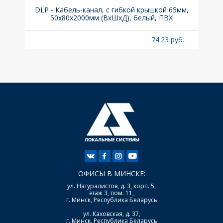
.з.,
DLP - Кабель-канал, с гибкой крышкой 65мм,
Вык
50x80х2000мм (ВхШхД), белый, ПВХ
раз
б.
74.23 руб.
ОФИСЫ В МИНСКЕ:
ул. Натуралистов, д. 3, корп. 5,
этаж 3, пом. 11,
г. Минск, Республика Беларусь
ул. Каховская, д. 37,
г. Минск, Республика Беларусь