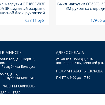
л. нагрузки OT160EV03P,
Выкл. нагрузки OT63F3, 6
0A 3P видимый разрыв с
3M рукоятка сперед
носной блок. рукояткой
HB65J6 и осью OXP6X210
638.11 руб.
179.06 р
 В МИНСКЕ:
АДРЕС СКЛАДА:
ралистов, д. 3, корп. 5,
ул. 40 лет Победы, 19А,
пом. 11,
пос. Боровляны, Минский р-н,
, Республика Беларусь
РЕЖИМ РАБОТЫ СКЛАДА:
ская, д. 37,
ПН-ПТ с 9:00 до 17:30
, Республика Беларусь
 РАБОТЫ ОФИСОВ:
8:30 до 17:30