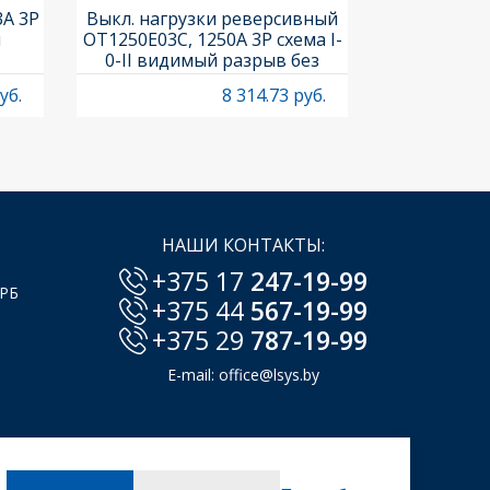
3A 3P
Выкл. нагрузки реверсивный
Выкл. нагр
и
OT1250E03C, 1250A 3P схема I-
OT25F3C, 25A
0-II видимый разрыв без
рукоя
рукоятки
уб.
8 314.73 руб.
НАШИ КОНТАКТЫ:
+375 17
247-19-99
 РБ
+375 44
567-19-99
+375 29
787-19-99
E-mail:
office@lsys.by