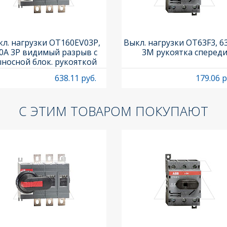
л. нагрузки OT160EV03P,
Выкл. нагрузки OT63F3, 6
0A 3P видимый разрыв с
3M рукоятка сперед
носной блок. рукояткой
HB65J6 и осью OXP6X210
638.11 руб.
179.06 р
С ЭТИМ ТОВАРОМ ПОКУПАЮТ