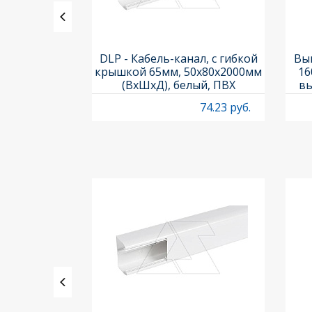
ления задних
DLP - Кабель-канал, с гибкой
Вык
3х3шт.) и
крышкой 65мм, 50x80х2000мм
16
Titan M22-A
(ВхШхД), белый, ПВХ
вы
O
4.97 руб.
74.23 руб.