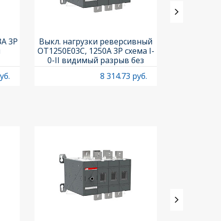
3A 3P
Выкл. нагрузки реверсивный
Выкл. нагр
и
OT1250E03C, 1250A 3P схема I-
OT25F3C, 25A
0-II видимый разрыв без
рукоя
рукоятки
уб.
8 314.73 руб.