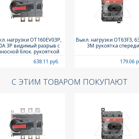
л. нагрузки OT160EV03P,
Выкл. нагрузки OT63F3, 6
0A 3P видимый разрыв с
3M рукоятка сперед
носной блок. рукояткой
HB65J6 и осью OXP6X210
638.11 руб.
179.06 р
С ЭТИМ ТОВАРОМ ПОКУПАЮТ