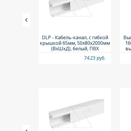
ления задних
DLP - Кабель-канал, с гибкой
Вык
3х3шт.) и
крышкой 65мм, 50x80х2000мм
16
Titan M22-A
(ВхШхД), белый, ПВХ
вы
O
4.97 руб.
74.23 руб.