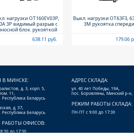
л. нагрузки OT160EV03P,
Выкл. нагрузки OT63F3, 6
0A 3P видимый разрыв с
3M рукоятка сперед
носной блок. рукояткой
HB65J6 и осью OXP6X210
638.11 руб.
179.06 р
 В МИНСКЕ:
АДРЕС СКЛАДА:
ралистов, д. 3, корп. 5,
ул. 40 лет Победы, 19А,
пом. 11,
пос. Боровляны, Минский р-н,
, Республика Беларусь
РЕЖИМ РАБОТЫ СКЛАДА:
ская, д. 37,
ПН-ПТ с 9:00 до 17:30
, Республика Беларусь
 РАБОТЫ ОФИСОВ:
8:30 до 17:30