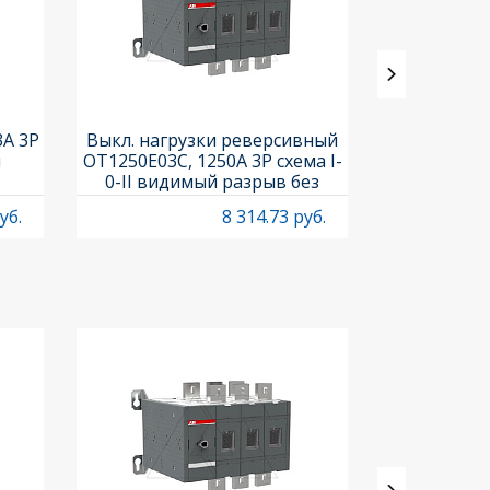
3A 3P
Выкл. нагрузки реверсивный
Выкл. нагр
и
OT1250E03C, 1250A 3P схема I-
OT25F3C, 25A
0-II видимый разрыв без
рукоя
рукоятки
уб.
8 314.73 руб.