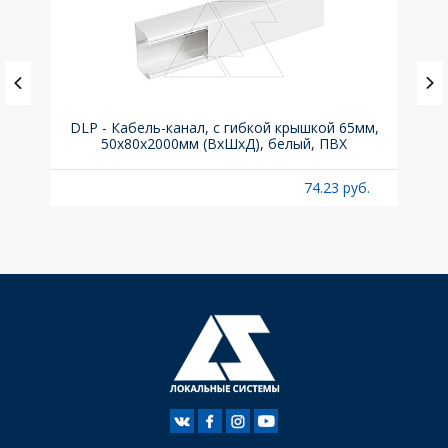
° для
DLP - Кабель-канал, с гибкой крышкой 65мм,
Вык
50x80х2000мм (ВхШхД), белый, ПВХ
б.
74.23 руб.