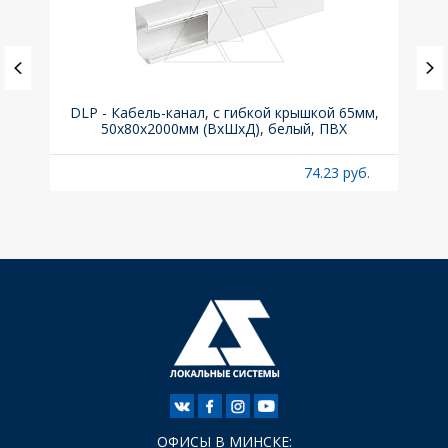
ка C,
DLP - Кабель-канал, с гибкой крышкой 65мм,
Вык
50x80х2000мм (ВхШхД), белый, ПВХ
раз
б.
74.23 руб.
ОФИСЫ В МИНСКЕ: