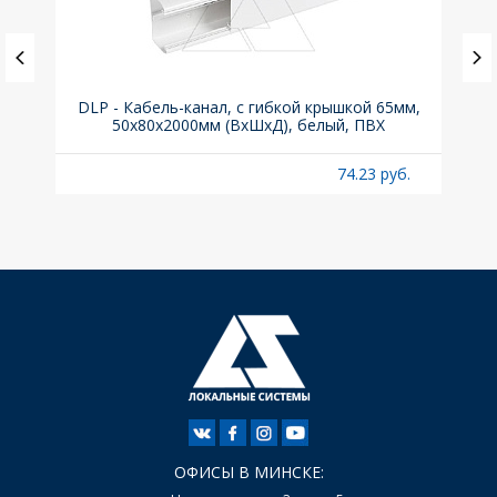
DLP - Кабель-канал, с гибкой крышкой 65мм,
Вык
50x80х2000мм (ВхШхД), белый, ПВХ
раз
б.
74.23 руб.
ОФИСЫ В МИНСКЕ: