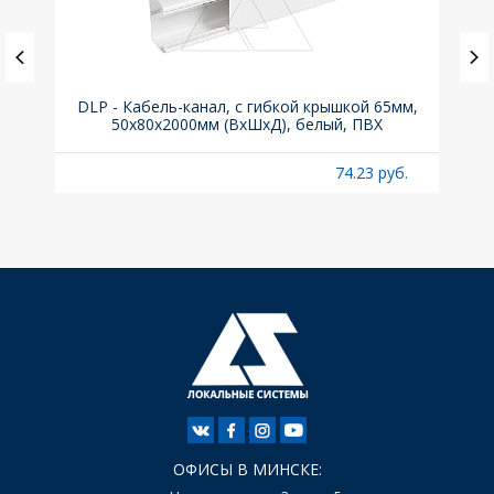
ка C,
DLP - Кабель-канал, с гибкой крышкой 65мм,
Вык
50x80х2000мм (ВхШхД), белый, ПВХ
раз
б.
74.23 руб.
ОФИСЫ В МИНСКЕ: