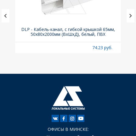
(до
DLP - Кабель-канал, с гибкой крышкой 65мм,
Вык
A
50x80х2000мм (ВхШхД), белый, ПВХ
раз
б.
74.23 руб.
ОФИСЫ В МИНСКЕ: