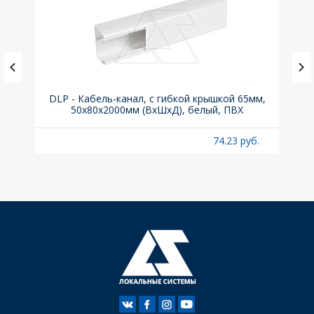
DLP - Кабель-канал, с гибкой крышкой 65мм,
Вык
50x80х2000мм (ВхШхД), белый, ПВХ
раз
б.
74.23 руб.