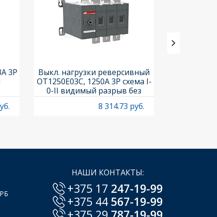
3A 3P
Выкл. нагрузки реверсивный
Выкл. нагр
и
OT1250E03C, 1250A 3P схема I-
OT40F3C, 40A
0-II видимый разрыв без
рукоя
рукоятки
уб.
8 314.73 руб.
НАШИ КОНТАКТЫ:
+375 17
247-19-99
 РБ
+375 44
567-19-99
+375 29
787-19-99