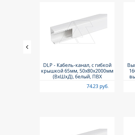
(корпус) LS-
DLP - Кабель-канал, с гибкой
Вык
, мгновенный
крышкой 65мм, 50x80х2000мм
16
ластик
(ВхШхД), белый, ПВХ
вы
O
66.25 руб.
74.23 руб.