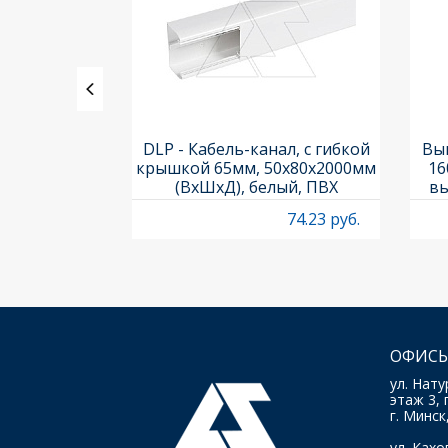
(корпус) LS-
DLP - Кабель-канал, с гибкой
Вык
, мгновенный
крышкой 65мм, 50x80х2000мм
16
ластик
(ВхШхД), белый, ПВХ
вы
O
66.25 руб.
74.23 руб.
ОФИСЫ
ул. Нату
этаж 3, 
г. Минск
ул. Кахов