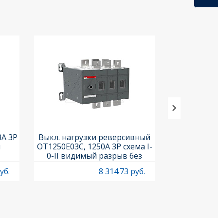
3A 3P
Выкл. нагрузки реверсивный
Выкл. нагр
и
OT1250E03C, 1250A 3P схема I-
OT25F3C, 25A
0-II видимый разрыв без
рукоя
рукоятки
уб.
8 314.73 руб.