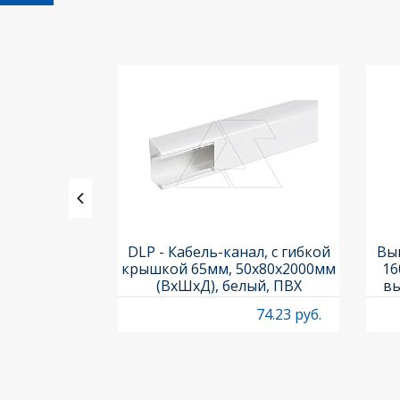
ления задних
DLP - Кабель-канал, с гибкой
Вык
3х3шт.) и
крышкой 65мм, 50x80х2000мм
16
Titan M22-A
(ВхШхД), белый, ПВХ
вы
O
4.97 руб.
74.23 руб.