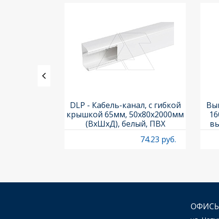
ления задних
DLP - Кабель-канал, с гибкой
Вык
3х3шт.) и
крышкой 65мм, 50x80х2000мм
16
Titan M22-A
(ВхШхД), белый, ПВХ
вы
O
4.97 руб.
74.23 руб.
ОФИСЫ