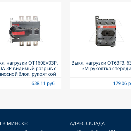
л. нагрузки OT160EV03P,
Выкл. нагрузки OT63F3, 6
0A 3P видимый разрыв с
3M рукоятка сперед
носной блок. рукояткой
HB65J6 и осью OXP6X210
638.11 руб.
179.06 р
 В МИНСКЕ:
АДРЕС СКЛАДА: