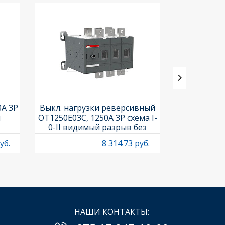
3A 3P
Выкл. нагрузки реверсивный
Выкл. нагр
и
OT1250E03C, 1250A 3P схема I-
OT25F3C, 25A
0-II видимый разрыв без
рукоя
рукоятки
уб.
8 314.73 руб.
НАШИ КОНТАКТЫ: