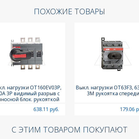
ПОХОЖИЕ ТОВАРЫ
л. нагрузки OT160EV03P,
Выкл. нагрузки OT63F3, 6
0A 3P видимый разрыв с
3M рукоятка сперед
носной блок. рукояткой
HB65J6 и осью OXP6X210
638.11 руб.
179.06 р
С ЭТИМ ТОВАРОМ ПОКУПАЮТ