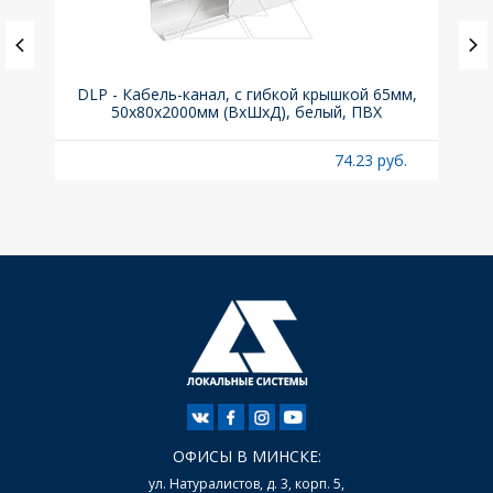
ка C,
DLP - Кабель-канал, с гибкой крышкой 65мм,
Вык
50x80х2000мм (ВхШхД), белый, ПВХ
раз
б.
74.23 руб.
ОФИСЫ В МИНСКЕ:
ул. Натуралистов, д. 3, корп. 5,