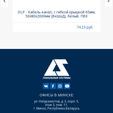
DLP - Кабель-канал, с гибкой крышкой 65мм,
Вык
50x80х2000мм (ВхШхД), белый, ПВХ
раз
б.
74.23 руб.
ОФИСЫ В МИНСКЕ:
ул. Натуралистов, д. 3, корп. 5,
этаж 3, пом. 11,
г. Минск, Республика Беларусь