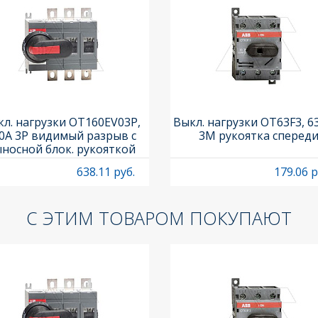
л. нагрузки OT160EV03P,
Выкл. нагрузки OT63F3, 6
0A 3P видимый разрыв с
3M рукоятка сперед
носной блок. рукояткой
HB65J6 и осью OXP6X210
638.11 руб.
179.06 р
С ЭТИМ ТОВАРОМ ПОКУПАЮТ