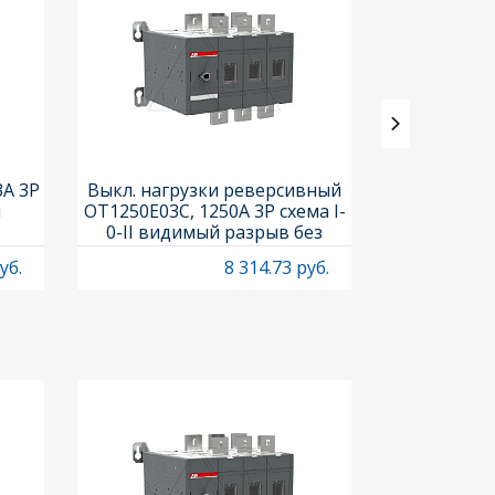
3A 3P
Выкл. нагрузки реверсивный
Выкл. нагр
и
OT1250E03C, 1250A 3P схема I-
OT25F3C, 25A
0-II видимый разрыв без
рукоя
рукоятки
уб.
8 314.73 руб.