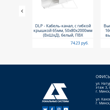
, 4А, Titan
DLP - Кабель-канал, с гибкой
Вык
10
крышкой 65мм, 50x80х2000мм
16
(ВхШхД), белый, ПВХ
вы
O
9.95 руб.
74.23 руб.
ОФИСЫ
ул. Нату
этаж 3, 
г. Минск
ул. Кахов
г. Минск