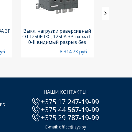
3A 3P
Выкл. нагрузки реверсивный
Выкл. нагр
и
OT1250E03C, 1250A 3P схема I-
OT25F3C, 25A
0-II видимый разрыв без
рукоя
рукоятки
уб.
8 314.73 руб.
НАШИ КОНТАКТЫ:
+375 17
247-19-99
 РБ
+375 44
567-19-99
+375 29
787-19-99
E-mail:
office@lsys.by