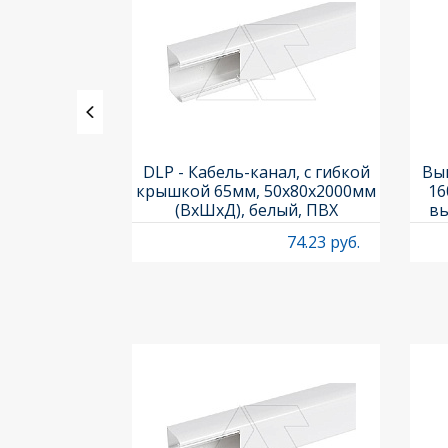
, 4А, Titan
DLP - Кабель-канал, с гибкой
Вык
10
крышкой 65мм, 50x80х2000мм
16
(ВхШхД), белый, ПВХ
вы
O
9.95 руб.
74.23 руб.