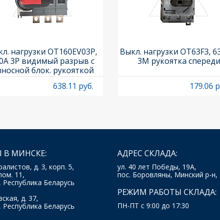
л. нагрузки OT160EV03P,
Выкл. нагрузки OT63F3, 6
0A 3P видимый разрыв с
3M рукоятка сперед
носной блок. рукояткой
HB65J6 и осью OXP6X210
638.11 руб.
179.06 р
 В МИНСКЕ:
АДРЕС СКЛАДА:
ралистов, д. 3, корп. 5,
ул. 40 лет Победы, 19А,
пом. 11,
пос. Боровляны, Минский р-н,
, Республика Беларусь
РЕЖИМ РАБОТЫ СКЛАДА:
ская, д. 37,
ПН-ПТ с 9:00 до 17:30
, Республика Беларусь