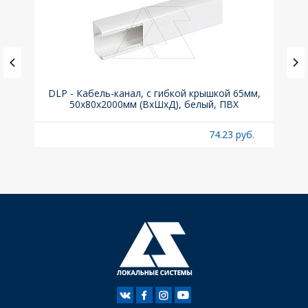
ка C,
DLP - Кабель-канал, с гибкой крышкой 65мм,
Вык
50x80х2000мм (ВхШхД), белый, ПВХ
раз
б.
74.23 руб.