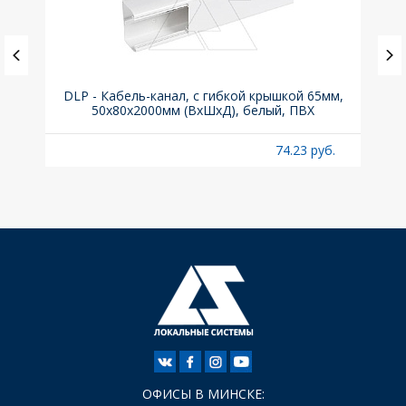
, 6kA,
DLP - Кабель-канал, с гибкой крышкой 65мм,
Вык
50x80х2000мм (ВхШхД), белый, ПВХ
раз
б.
74.23 руб.
ОФИСЫ В МИНСКЕ: