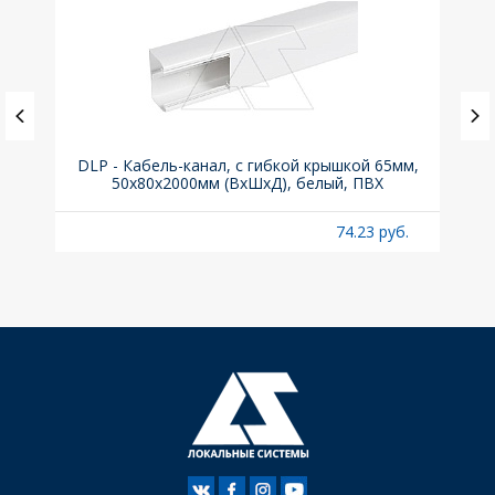
DLP - Кабель-канал, с гибкой крышкой 65мм,
Вык
50x80х2000мм (ВхШхД), белый, ПВХ
раз
б.
74.23 руб.