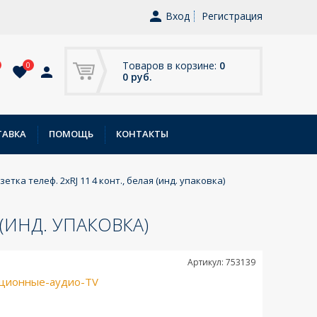
Вход
Регистрация
Товаров в корзине:
0
0
0 руб.
ТАВКА
ПОМОЩЬ
КОНТАКТЫ
озетка телеф. 2хRJ 11 4 конт., белая (инд. упаковка)
Я (ИНД. УПАКОВКА)
Артикул: 753139
ционные-аудио-TV