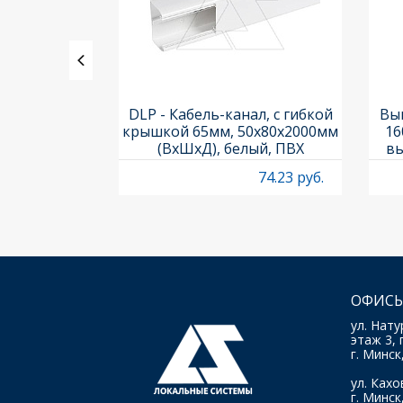
ления задних
DLP - Кабель-канал, с гибкой
Вык
3х3шт.) и
крышкой 65мм, 50x80х2000мм
16
Titan M22-A
(ВхШхД), белый, ПВХ
вы
O
4.95 руб.
74.23 руб.
ОФИСЫ
ул. Нату
этаж 3, 
г. Минск
ул. Кахов
г. Минск