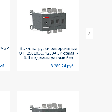
3A 3P
Выкл. нагрузки реверсивный
Выкл. нагр
и
OT1250E03C, 1250A 3P схема I-
OT25F3C, 25A
0-II видимый разрыв без
рукоя
рукоятки
уб.
8 280.24 руб.