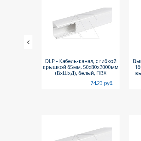
ления задних
DLP - Кабель-канал, с гибкой
Вык
3х3шт.) и
крышкой 65мм, 50x80х2000мм
16
Titan M22-A
(ВхШхД), белый, ПВХ
вы
O
4.95 руб.
74.23 руб.