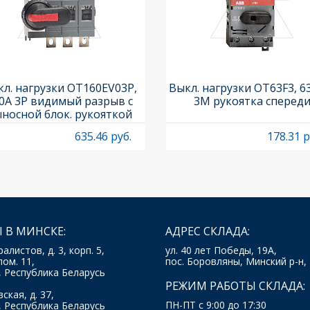
л. нагрузки OT160EV03P,
Выкл. нагрузки OT63F3, 6
0A 3P видимый разрыв с
3M рукоятка сперед
носной блок. рукояткой
HB65J6 и осью OXP6X210
635.46 руб.
178.31 р
 В МИНСКЕ:
АДРЕС СКЛАДА:
ралистов, д. 3, корп. 5,
ул. 40 лет Победы, 19А,
пом. 11,
пос. Боровляны, Минский р-н,
, Республика Беларусь
РЕЖИМ РАБОТЫ СКЛАДА:
ская, д. 37,
ПН-ПТ с 9:00 до 17:30
, Республика Беларусь