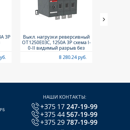
3A 3P
Выкл. нагрузки реверсивный
Выкл. нагр
и
OT1250E03C, 1250A 3P схема I-
OT25F3C, 25A
0-II видимый разрыв без
рукоя
рукоятки
уб.
8 280.24 руб.
НАШИ КОНТАКТЫ:
+375 17
247-19-99
 РБ
+375 44
567-19-99
+375 29
787-19-99