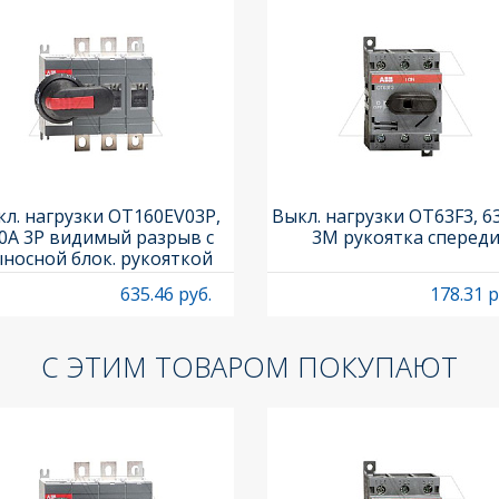
л. нагрузки OT160EV03P,
Выкл. нагрузки OT63F3, 6
0A 3P видимый разрыв с
3M рукоятка сперед
носной блок. рукояткой
HB65J6 и осью OXP6X210
635.46 руб.
178.31 р
С ЭТИМ ТОВАРОМ ПОКУПАЮТ