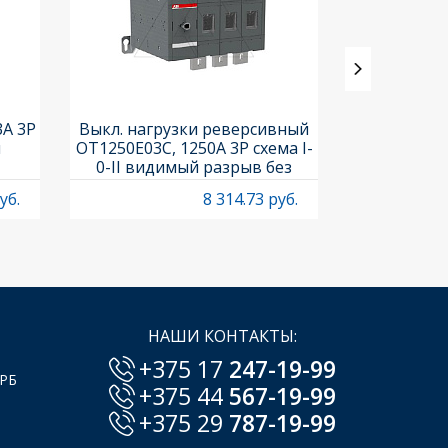
3A 3P
Выкл. нагрузки реверсивный
Выкл. нагр
и
OT1250E03C, 1250A 3P схема I-
OT25F3C, 25A
0-II видимый разрыв без
рукоя
рукоятки
уб.
8 314.73 руб.
НАШИ КОНТАКТЫ:
+375 17
247-19-99
 РБ
+375 44
567-19-99
+375 29
787-19-99