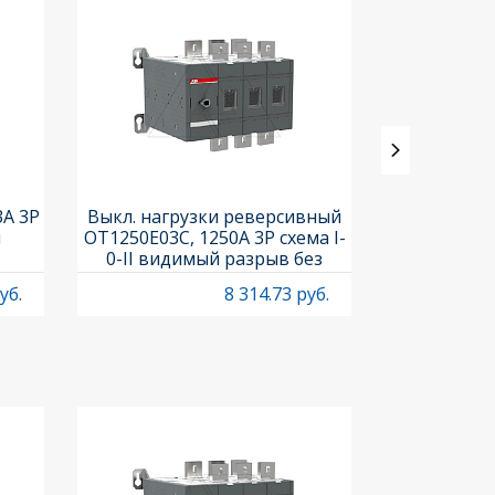
3A 3P
Выкл. нагрузки реверсивный
Выкл. нагр
и
OT1250E03C, 1250A 3P схема I-
OT25F3C, 25A
0-II видимый разрыв без
рукоя
рукоятки
уб.
8 314.73 руб.