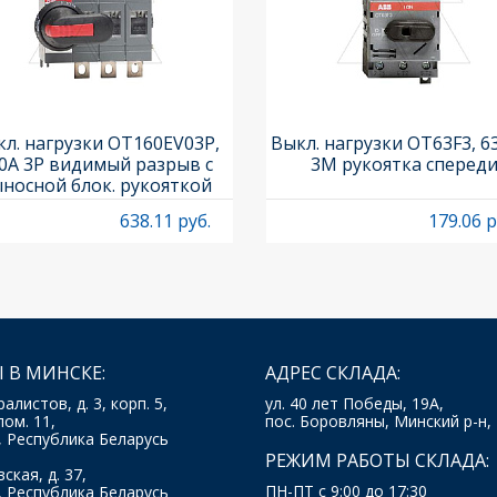
л. нагрузки OT160EV03P,
Выкл. нагрузки OT63F3, 6
0A 3P видимый разрыв с
3M рукоятка сперед
носной блок. рукояткой
HB65J6 и осью OXP6X210
638.11 руб.
179.06 р
 В МИНСКЕ:
АДРЕС СКЛАДА:
ралистов, д. 3, корп. 5,
ул. 40 лет Победы, 19А,
пом. 11,
пос. Боровляны, Минский р-н,
, Республика Беларусь
РЕЖИМ РАБОТЫ СКЛАДА:
ская, д. 37,
ПН-ПТ с 9:00 до 17:30
, Республика Беларусь