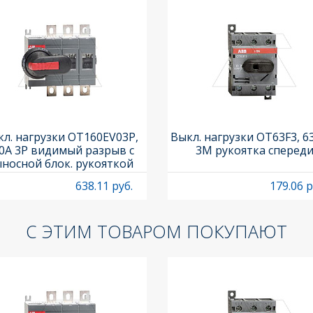
л. нагрузки OT160EV03P,
Выкл. нагрузки OT63F3, 6
0A 3P видимый разрыв с
3M рукоятка сперед
носной блок. рукояткой
HB65J6 и осью OXP6X210
638.11 руб.
179.06 р
С ЭТИМ ТОВАРОМ ПОКУПАЮТ