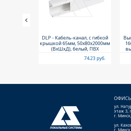
ь PL7-C1/1-
DLP - Кабель-канал, с гибкой
Вык
ка C, 10kA,
крышкой 65мм, 50x80х2000мм
16
 1M
(ВхШхД), белый, ПВХ
вы
O
53.53 руб.
74.23 руб.
ОФИСЫ
ул. Нату
этаж 3, 
г. Минск
ул. Кахов
г. Минск