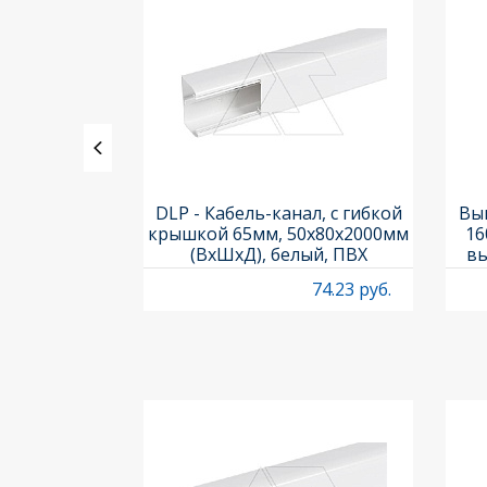
ь PL7-C1/1-
DLP - Кабель-канал, с гибкой
Вык
ка C, 10kA,
крышкой 65мм, 50x80х2000мм
16
 1M
(ВхШхД), белый, ПВХ
вы
O
53.53 руб.
74.23 руб.