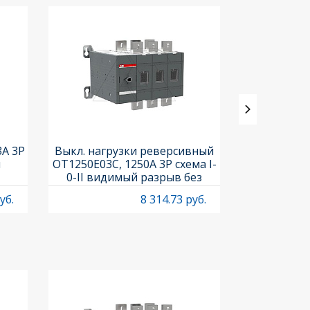
3A 3P
Выкл. нагрузки реверсивный
Выкл. нагр
и
OT1250E03C, 1250A 3P схема I-
OT25F3C, 25A
0-II видимый разрыв без
рукоя
рукоятки
уб.
8 314.73 руб.