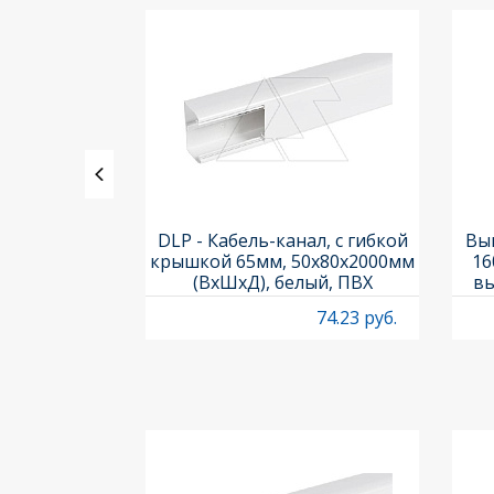
ления задних
DLP - Кабель-канал, с гибкой
Вык
3х3шт.) и
крышкой 65мм, 50x80х2000мм
16
Titan M22-A
(ВхШхД), белый, ПВХ
вы
O
4.97 руб.
74.23 руб.