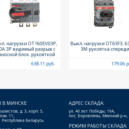
л. нагрузки OT160EV03P,
Выкл. нагрузки OT63F3, 6
0A 3P видимый разрыв с
3M рукоятка сперед
носной блок. рукояткой
HB65J6 и осью OXP6X210
638.11 руб.
179.06 р
 В МИНСКЕ:
АДРЕС СКЛАДА:
ралистов, д. 3, корп. 5,
ул. 40 лет Победы, 19А,
пом. 11,
пос. Боровляны, Минский р-н,
, Республика Беларусь
РЕЖИМ РАБОТЫ СКЛАДА: