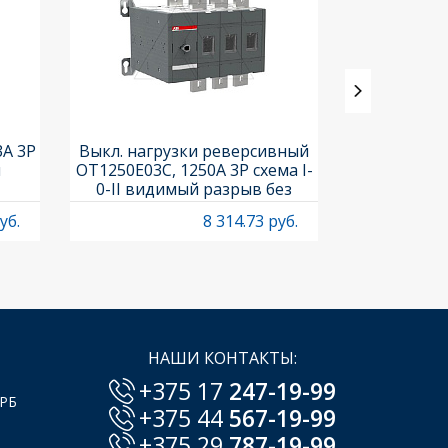
3A 3P
Выкл. нагрузки реверсивный
Выкл. нагр
и
OT1250E03C, 1250A 3P схема I-
OT25F3C, 25A
0-II видимый разрыв без
рукоя
рукоятки
уб.
8 314.73 руб.
НАШИ КОНТАКТЫ:
+375 17
247-19-99
 РБ
+375 44
567-19-99
+375 29
787-19-99