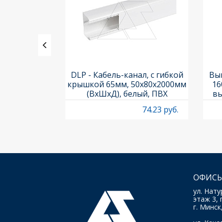
ления задних
DLP - Кабель-канал, с гибкой
Вык
3х3шт.) и
крышкой 65мм, 50x80х2000мм
16
Titan M22-A
(ВхШхД), белый, ПВХ
вы
O
4.97 руб.
74.23 руб.
ОФИСЫ
ул. Нату
этаж 3, 
г. Минск