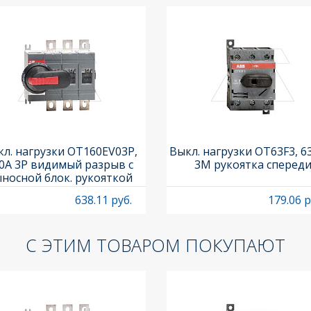
л. нагрузки OT160EV03P,
Выкл. нагрузки OT63F3, 6
0A 3P видимый разрыв с
3M рукоятка сперед
носной блок. рукояткой
HB65J6 и осью OXP6X210
638.11 руб.
179.06 р
С ЭТИМ ТОВАРОМ ПОКУПАЮТ