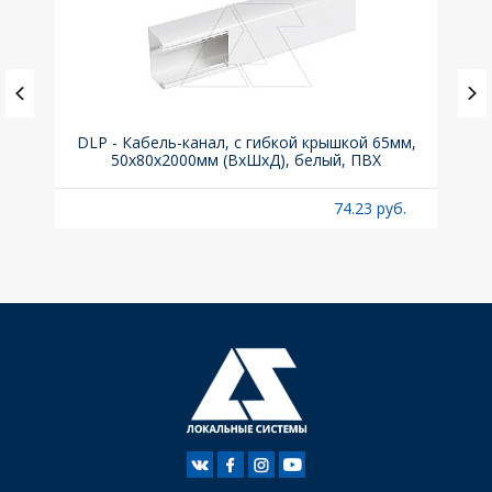
DLP - Кабель-канал, с гибкой крышкой 65мм,
Вык
50x80х2000мм (ВхШхД), белый, ПВХ
раз
б.
74.23 руб.