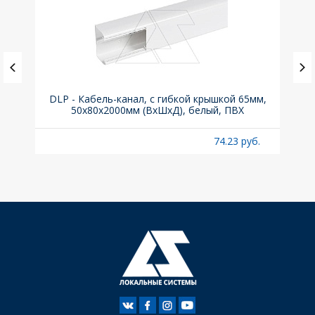
а C,
DLP - Кабель-канал, с гибкой крышкой 65мм,
Вык
50x80х2000мм (ВхШхД), белый, ПВХ
раз
б.
74.23 руб.