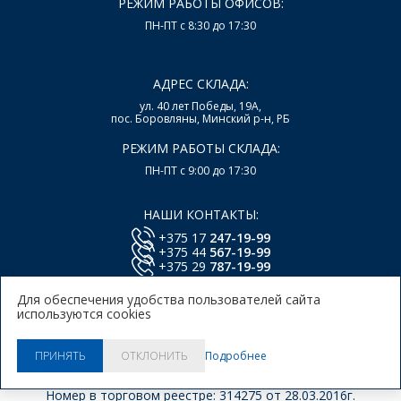
РЕЖИМ РАБОТЫ ОФИСОВ:
ПН-ПТ с 8:30 до 17:30
АДРЕС СКЛАДА:
ул. 40 лет Победы, 19А,
пос. Боровляны, Минский р-н, РБ
РЕЖИМ РАБОТЫ СКЛАДА:
ПН-ПТ с 9:00 до 17:30
НАШИ КОНТАКТЫ:
+375 17
247-19-99
+375 44
567-19-99
+375 29
787-19-99
E-mail:
office@lsys.by
Для обеспечения удобства пользователей сайта
используются cookies
Политика в отношении обработки персональных
данных Пользователей Сайта.
Политика использования
Подробнее
ПРИНЯТЬ
ОТКЛОНИТЬ
куки.
© 2026, ООО "Локальные системы"
Номер в торговом реестре: 314275 от 28.03.2016г.