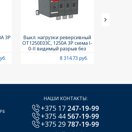
3A 3P
Выкл. нагрузки реверсивный
Выкл. нагр
и
OT1250E03C, 1250A 3P схема I-
OT25F3C, 25A
0-II видимый разрыв без
рукоя
рукоятки
уб.
8 314.73 руб.
НАШИ КОНТАКТЫ:
+375 17
247-19-99
 РБ
+375 44
567-19-99
+375 29
787-19-99