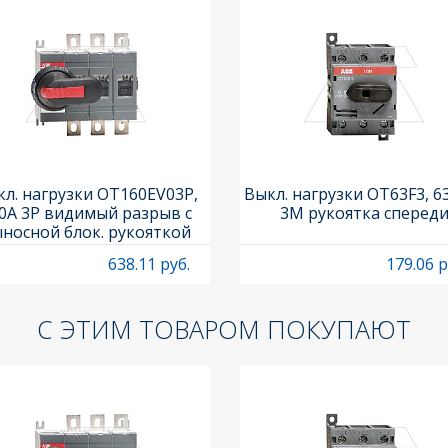
л. нагрузки OT160EV03P,
Выкл. нагрузки OT63F3, 6
0A 3P видимый разрыв с
3M рукоятка сперед
носной блок. рукояткой
HB65J6 и осью OXP6X210
638.11 руб.
179.06 р
С ЭТИМ ТОВАРОМ ПОКУПАЮТ