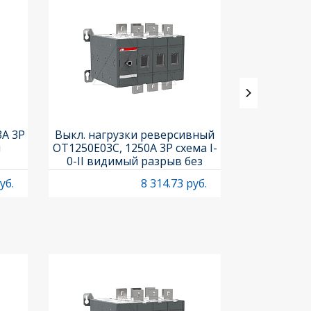
3A 3P
Выкл. нагрузки реверсивный
Выкл. нагр
и
OT1250E03C, 1250A 3P схема I-
OT25F3C, 25A
0-II видимый разрыв без
рукоя
рукоятки
уб.
8 314.73 руб.