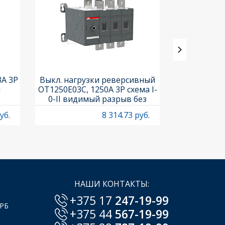
3A 3P
Выкл. нагрузки реверсивный
Выкл. нагр
и
OT1250E03C, 1250A 3P схема I-
OT25F3C, 25A
0-II видимый разрыв без
рукоя
рукоятки
уб.
8 314.73 руб.
НАШИ КОНТАКТЫ:
+375 17
247-19-99
 РБ
+375 44
567-19-99