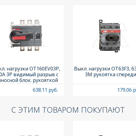
л. нагрузки OT160EV03P,
Выкл. нагрузки OT63F3, 6
0A 3P видимый разрыв с
3M рукоятка сперед
носной блок. рукояткой
HB65J6 и осью OXP6X210
638.11 руб.
179.06 р
С ЭТИМ ТОВАРОМ ПОКУПАЮТ