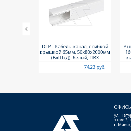
ления задних
DLP - Кабель-канал, с гибкой
Вык
3х3шт.) и
крышкой 65мм, 50x80х2000мм
16
Titan M22-A
(ВхШхД), белый, ПВХ
вы
O
4.97 руб.
74.23 руб.
ОФИСЫ
ул. Нату
этаж 3, 
г. Минск