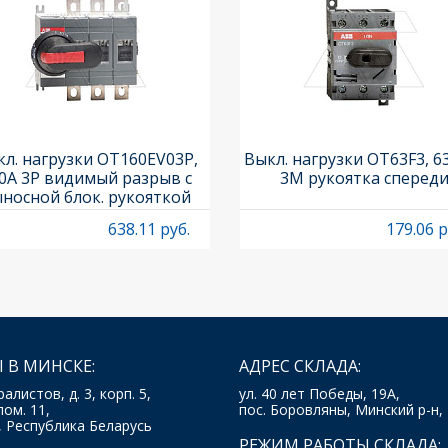
л. нагрузки OT160EV03P,
Выкл. нагрузки OT63F3, 6
0A 3P видимый разрыв с
3M рукоятка сперед
носной блок. рукояткой
HB65J6 и осью OXP6X210
638.11 руб.
179.06 р
 В МИНСКЕ:
АДРЕС СКЛАДА:
ралистов, д. 3, корп. 5,
ул. 40 лет Победы, 19А,
пом. 11,
пос. Боровляны, Минский р-н,
, Республика Беларусь
РЕЖИМ РАБОТЫ СКЛАДА: