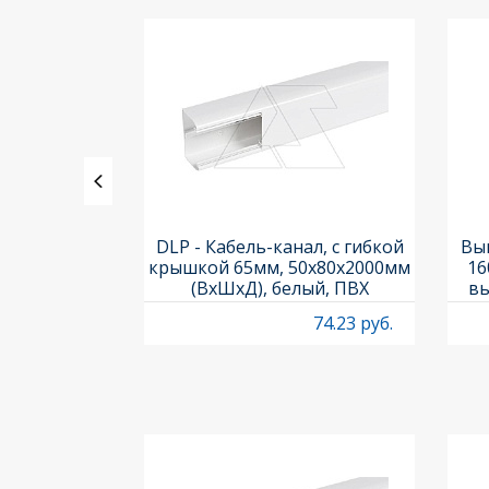
ления задних
DLP - Кабель-канал, с гибкой
Вык
3х3шт.) и
крышкой 65мм, 50x80х2000мм
16
Titan M22-A
(ВхШхД), белый, ПВХ
вы
O
4.97 руб.
74.23 руб.