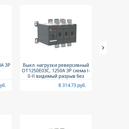
3A 3P
Выкл. нагрузки реверсивный
Выкл. нагр
и
OT1250E03C, 1250A 3P схема I-
OT25F3C, 25A
0-II видимый разрыв без
рукоя
рукоятки
уб.
8 314.73 руб.