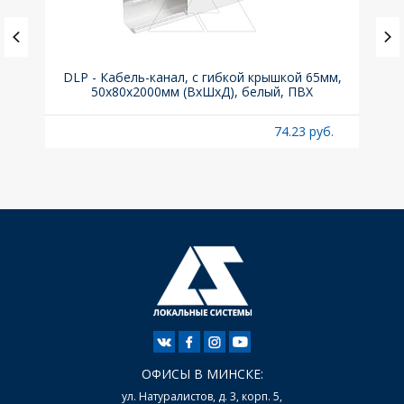
(до
DLP - Кабель-канал, с гибкой крышкой 65мм,
Вык
A
50x80х2000мм (ВхШхД), белый, ПВХ
раз
б.
74.23 руб.
ОФИСЫ В МИНСКЕ:
ул. Натуралистов, д. 3, корп. 5,