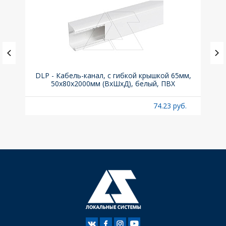
(до
DLP - Кабель-канал, с гибкой крышкой 65мм,
Вык
A
50x80х2000мм (ВхШхД), белый, ПВХ
раз
б.
74.23 руб.