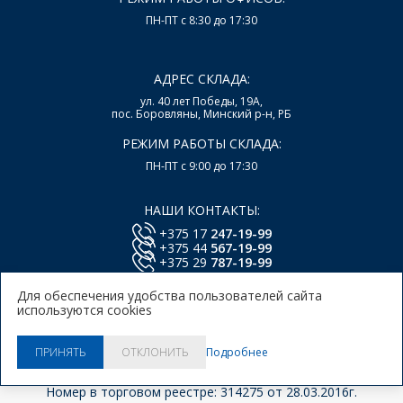
ПН-ПТ с 8:30 до 17:30
АДРЕС СКЛАДА:
ул. 40 лет Победы, 19А,
пос. Боровляны, Минский р-н, РБ
РЕЖИМ РАБОТЫ СКЛАДА:
ПН-ПТ с 9:00 до 17:30
НАШИ КОНТАКТЫ:
+375 17
247-19-99
+375 44
567-19-99
+375 29
787-19-99
E-mail:
office@lsys.by
Для обеспечения удобства пользователей сайта
используются cookies
Политика в отношении обработки персональных
данных Пользователей Сайта.
Политика использования
Подробнее
ПРИНЯТЬ
ОТКЛОНИТЬ
куки.
© 2026, ООО "Локальные системы"
Номер в торговом реестре: 314275 от 28.03.2016г.