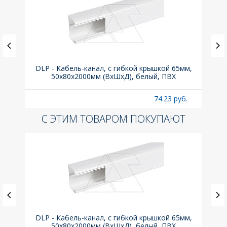
(до
DLP - Кабель-канал, с гибкой крышкой 65мм,
Вык
A
50x80х2000мм (ВхШхД), белый, ПВХ
раз
б.
74.23 руб.
С ЭТИМ ТОВАРОМ ПОКУПАЮТ
(до
DLP - Кабель-канал, с гибкой крышкой 65мм,
Вык
A
50x80х2000мм (ВхШхД), белый, ПВХ
раз