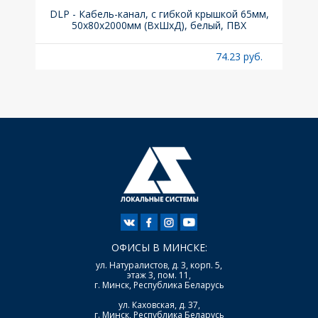
DLP - Кабель-канал, с гибкой крышкой 65мм,
Вык
50x80х2000мм (ВхШхД), белый, ПВХ
раз
б.
74.23 руб.
ОФИСЫ В МИНСКЕ:
ул. Натуралистов, д. 3, корп. 5,
этаж 3, пом. 11,
г. Минск, Республика Беларусь
ул. Каховская, д. 37,
г. Минск, Республика Беларусь