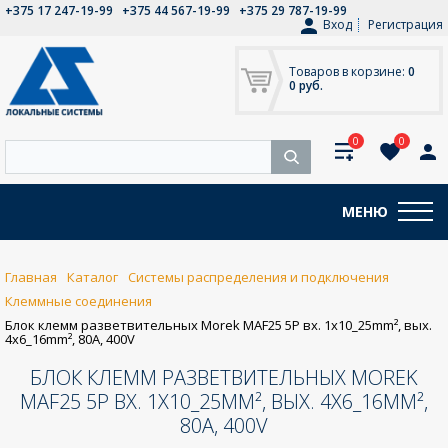
+375 17 247-19-99
+375 44 567-19-99
+375 29 787-19-99
Вход
Регистрация
Товаров в корзине:
0
0 руб.
0
0
МЕНЮ
Главная
Каталог
Системы распределения и подключения
Клеммные соединения
Блок клемм разветвительных Morek MAF25 5P вх. 1x10_25mm², вых.
4x6_16mm², 80A, 400V
БЛОК КЛЕММ РАЗВЕТВИТЕЛЬНЫХ MOREK
MAF25 5P ВХ. 1X10_25MM², ВЫХ. 4X6_16MM²,
80A, 400V