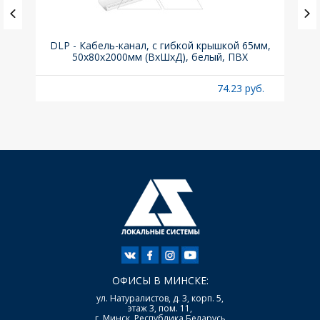
° для
DLP - Кабель-канал, с гибкой крышкой 65мм,
Вык
50x80х2000мм (ВхШхД), белый, ПВХ
б.
74.23 руб.
ОФИСЫ В МИНСКЕ:
ул. Натуралистов, д. 3, корп. 5,
этаж 3, пом. 11,
г. Минск, Республика Беларусь