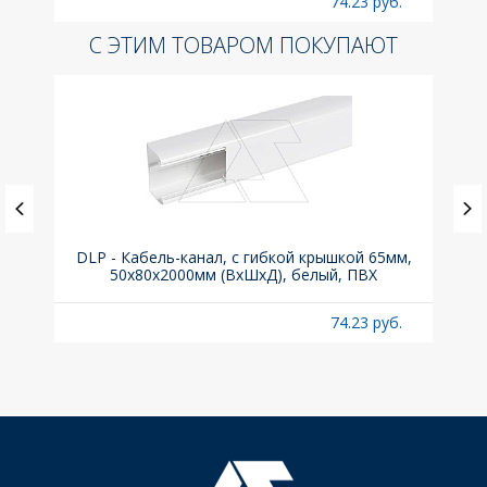
б.
74.23 руб.
С ЭТИМ ТОВАРОМ ПОКУПАЮТ
(до
DLP - Кабель-канал, с гибкой крышкой 65мм,
Вык
A
50x80х2000мм (ВхШхД), белый, ПВХ
раз
б.
74.23 руб.