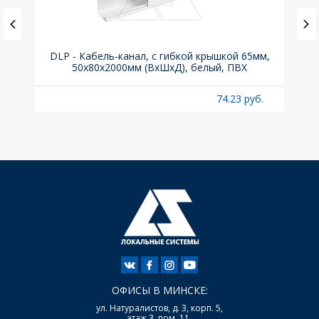
, 6kA,
DLP - Кабель-канал, с гибкой крышкой 65мм,
Вык
50x80х2000мм (ВхШхД), белый, ПВХ
раз
б.
74.23 руб.
ОФИСЫ В МИНСКЕ:
ул. Натуралистов, д. 3, корп. 5,
этаж 3, пом. 11,