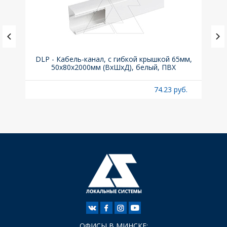
DLP - Кабель-канал, с гибкой крышкой 65мм,
Вык
50x80х2000мм (ВхШхД), белый, ПВХ
раз
б.
74.23 руб.
ОФИСЫ В МИНСКЕ: