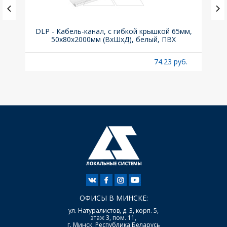
ка C,
DLP - Кабель-канал, с гибкой крышкой 65мм,
Вык
50x80х2000мм (ВхШхД), белый, ПВХ
раз
б.
74.23 руб.
ОФИСЫ В МИНСКЕ:
ул. Натуралистов, д. 3, корп. 5,
этаж 3, пом. 11,
г. Минск, Республика Беларусь