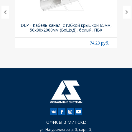
(до
DLP - Кабель-канал, с гибкой крышкой 65мм,
Вык
A
50x80х2000мм (ВхШхД), белый, ПВХ
раз
б.
74.23 руб.
ОФИСЫ В МИНСКЕ:
ул. Натуралистов, д. 3, корп. 5,