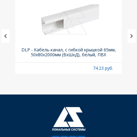
(до
DLP - Кабель-канал, с гибкой крышкой 65мм,
Вык
A
50x80х2000мм (ВхШхД), белый, ПВХ
раз
б.
74.23 руб.