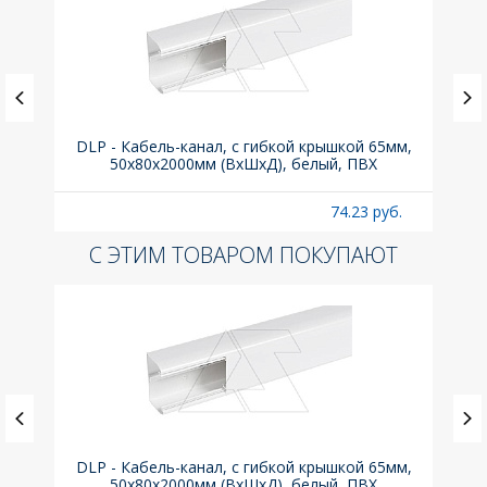
.з.,
DLP - Кабель-канал, с гибкой крышкой 65мм,
Вык
50x80х2000мм (ВхШхД), белый, ПВХ
раз
б.
74.23 руб.
С ЭТИМ ТОВАРОМ ПОКУПАЮТ
.з.,
DLP - Кабель-канал, с гибкой крышкой 65мм,
Вык
50x80х2000мм (ВхШхД), белый, ПВХ
раз