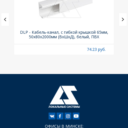
ка C,
DLP - Кабель-канал, с гибкой крышкой 65мм,
Вык
50x80х2000мм (ВхШхД), белый, ПВХ
раз
б.
74.23 руб.
ОФИСЫ В МИНСКЕ: