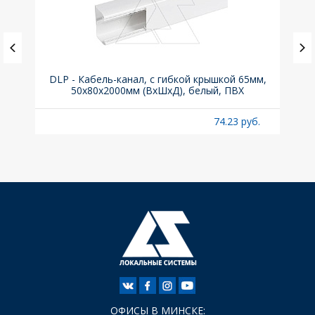
ка C,
DLP - Кабель-канал, с гибкой крышкой 65мм,
Вык
50x80х2000мм (ВхШхД), белый, ПВХ
раз
б.
74.23 руб.
ОФИСЫ В МИНСКЕ: