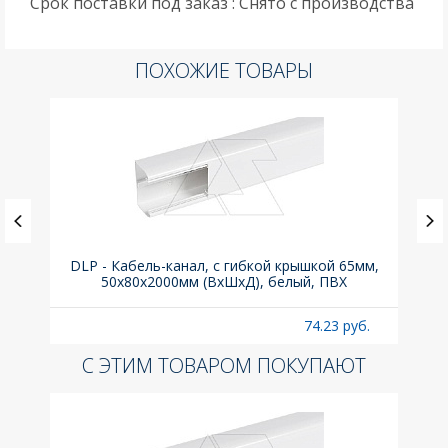
Срок поставки под заказ : Снято с производства
ПОХОЖИЕ ТОВАРЫ
ка C,
DLP - Кабель-канал, с гибкой крышкой 65мм,
Вык
50x80х2000мм (ВхШхД), белый, ПВХ
раз
б.
74.23 руб.
С ЭТИМ ТОВАРОМ ПОКУПАЮТ