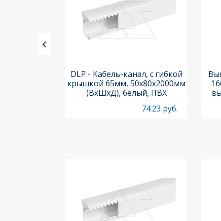
ления задних
DLP - Кабель-канал, с гибкой
Вык
3х3шт.) и
крышкой 65мм, 50x80х2000мм
16
Titan M22-A
(ВхШхД), белый, ПВХ
вы
O
4.97 руб.
74.23 руб.