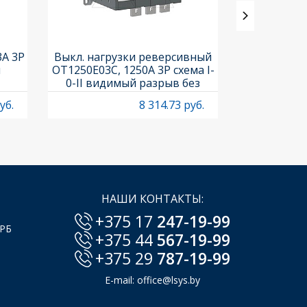
3A 3P
Выкл. нагрузки реверсивный
Выкл. нагр
и
OT1250E03C, 1250A 3P схема I-
OT25F3C, 25A
0-II видимый разрыв без
рукоя
рукоятки
уб.
8 314.73 руб.
НАШИ КОНТАКТЫ:
+375 17
247-19-99
 РБ
+375 44
567-19-99
+375 29
787-19-99
E-mail:
office@lsys.by