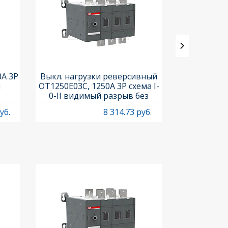
3A 3P
Выкл. нагрузки реверсивный
Выкл. нагр
и
OT1250E03C, 1250A 3P схема I-
OT25F3C, 25A
0-II видимый разрыв без
рукоя
рукоятки
уб.
8 314.73 руб.