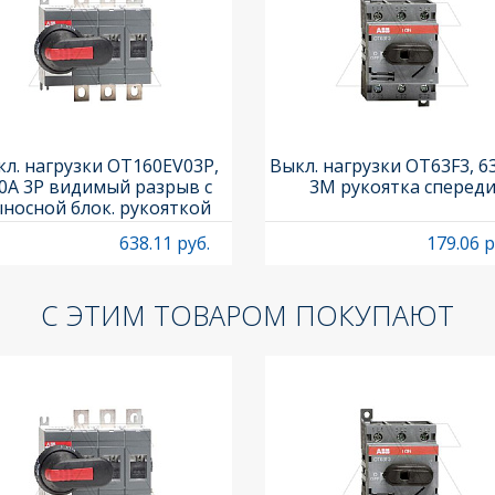
л. нагрузки OT160EV03P,
Выкл. нагрузки OT63F3, 6
0A 3P видимый разрыв с
3M рукоятка сперед
носной блок. рукояткой
HB65J6 и осью OXP6X210
638.11 руб.
179.06 р
С ЭТИМ ТОВАРОМ ПОКУПАЮТ