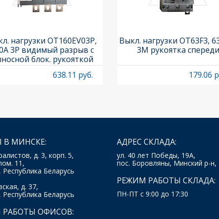
л. нагрузки OT160EV03P,
Выкл. нагрузки OT63F3, 6
0A 3P видимый разрыв с
3M рукоятка сперед
носной блок. рукояткой
HB65J6 и осью OXP6X210
638.11 руб.
179.06 р
 В МИНСКЕ:
АДРЕС СКЛАДА:
ралистов, д. 3, корп. 5,
ул. 40 лет Победы, 19А,
пом. 11,
пос. Боровляны, Минский р-н,
, Республика Беларусь
РЕЖИМ РАБОТЫ СКЛАДА:
ская, д. 37,
ПН-ПТ с 9:00 до 17:30
, Республика Беларусь
 РАБОТЫ ОФИСОВ: