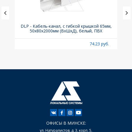
ка C,
DLP - Кабель-канал, с гибкой крышкой 65мм,
Вык
50x80х2000мм (ВхШхД), белый, ПВХ
раз
б.
74.23 руб.
ОФИСЫ В МИНСКЕ:
ул. Натуралистов, д. 3, корп. 5,