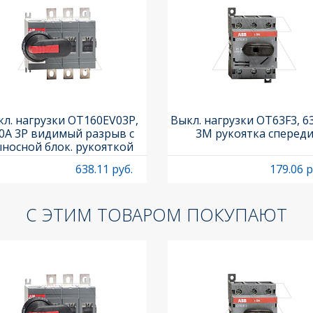
л. нагрузки OT160EV03P,
Выкл. нагрузки OT63F3, 6
0A 3P видимый разрыв с
3M рукоятка сперед
носной блок. рукояткой
HB65J6 и осью OXP6X210
638.11 руб.
179.06 р
С ЭТИМ ТОВАРОМ ПОКУПАЮТ