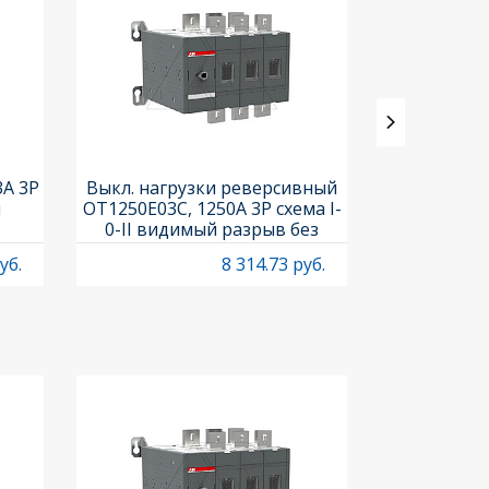
3A 3P
Выкл. нагрузки реверсивный
Выкл. нагр
и
OT1250E03C, 1250A 3P схема I-
OT25F3C, 25A
0-II видимый разрыв без
рукоя
рукоятки
уб.
8 314.73 руб.