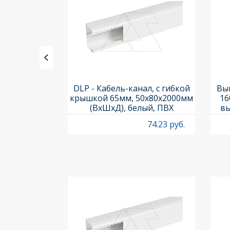
ь PL7-C2/2-
DLP - Кабель-канал, с гибкой
Вык
ка C, 10kA,
крышкой 65мм, 50x80х2000мм
16
 2M
(ВхШхД), белый, ПВХ
вы
O
130.75 руб.
74.23 руб.