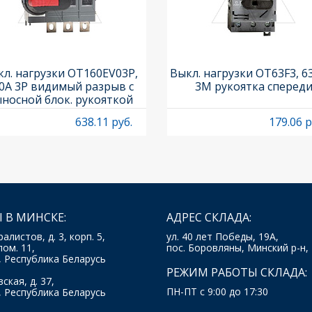
л. нагрузки OT160EV03P,
Выкл. нагрузки OT63F3, 6
0A 3P видимый разрыв с
3M рукоятка сперед
носной блок. рукояткой
HB65J6 и осью OXP6X210
638.11 руб.
179.06 р
 В МИНСКЕ:
АДРЕС СКЛАДА:
ралистов, д. 3, корп. 5,
ул. 40 лет Победы, 19А,
пом. 11,
пос. Боровляны, Минский р-н,
, Республика Беларусь
РЕЖИМ РАБОТЫ СКЛАДА:
ская, д. 37,
ПН-ПТ с 9:00 до 17:30
, Республика Беларусь