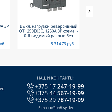
3A 3P
Выкл. нагрузки реверсивный
Выкл. нагр
и
OT1250E03C, 1250A 3P схема I-
OT25F3C, 25A
0-II видимый разрыв без
рукоя
рукоятки
уб.
8 314.73 руб.
НАШИ КОНТАКТЫ:
+375 17
247-19-99
 РБ
+375 44
567-19-99
+375 29
787-19-99
E-mail:
office@lsys.by