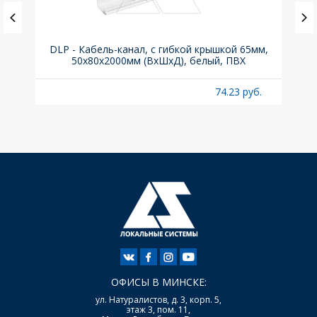
(до
DLP - Кабель-канал, с гибкой крышкой 65мм,
Вык
A
50x80х2000мм (ВхШхД), белый, ПВХ
раз
б.
74.23 руб.
ОФИСЫ В МИНСКЕ:
ул. Натуралистов, д. 3, корп. 5,
этаж 3, пом. 11,