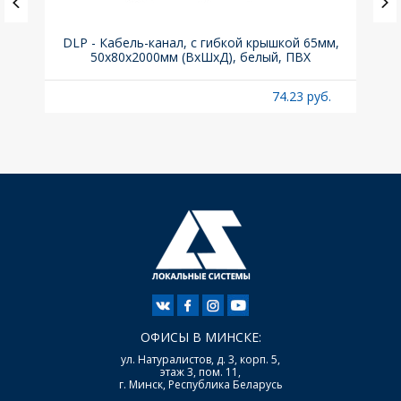
.з.,
DLP - Кабель-канал, с гибкой крышкой 65мм,
Вык
50x80х2000мм (ВхШхД), белый, ПВХ
раз
б.
74.23 руб.
ОФИСЫ В МИНСКЕ:
ул. Натуралистов, д. 3, корп. 5,
этаж 3, пом. 11,
г. Минск, Республика Беларусь