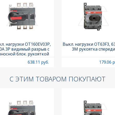
л. нагрузки OT160EV03P,
Выкл. нагрузки OT63F3, 6
0A 3P видимый разрыв с
3M рукоятка сперед
носной блок. рукояткой
HB65J6 и осью OXP6X210
638.11 руб.
179.06 р
С ЭТИМ ТОВАРОМ ПОКУПАЮТ