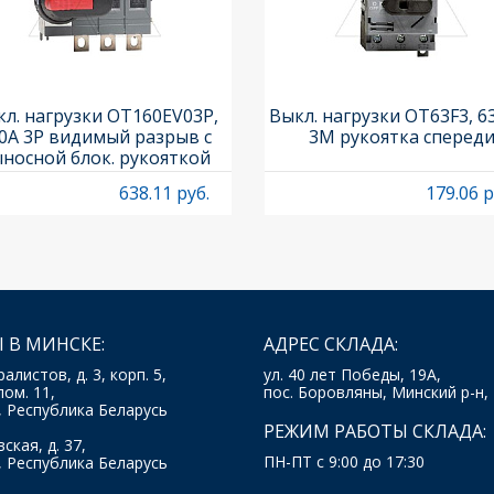
л. нагрузки OT160EV03P,
Выкл. нагрузки OT63F3, 6
0A 3P видимый разрыв с
3M рукоятка сперед
носной блок. рукояткой
HB65J6 и осью OXP6X210
638.11 руб.
179.06 р
 В МИНСКЕ:
АДРЕС СКЛАДА:
ралистов, д. 3, корп. 5,
ул. 40 лет Победы, 19А,
пом. 11,
пос. Боровляны, Минский р-н,
, Республика Беларусь
РЕЖИМ РАБОТЫ СКЛАДА:
ская, д. 37,
ПН-ПТ с 9:00 до 17:30
, Республика Беларусь