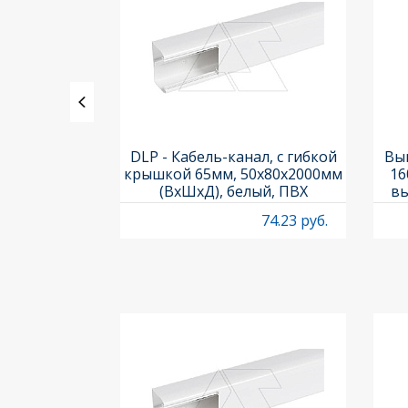
ь PL7-C1/1-
DLP - Кабель-канал, с гибкой
Вык
ка C, 10kA,
крышкой 65мм, 50x80х2000мм
16
 1M
(ВхШхД), белый, ПВХ
вы
O
53.53 руб.
74.23 руб.