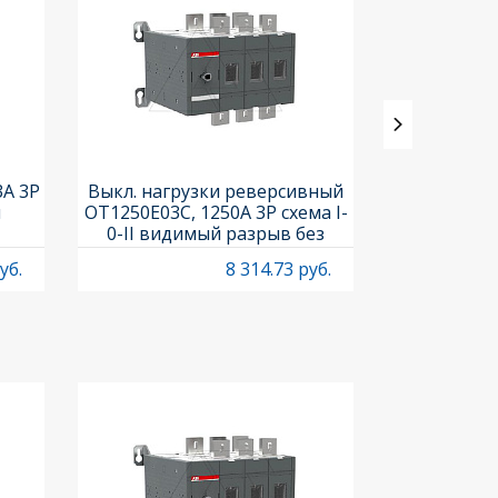
3A 3P
Выкл. нагрузки реверсивный
Выкл. нагр
и
OT1250E03C, 1250A 3P схема I-
OT25F3C, 25A
0-II видимый разрыв без
рукоя
рукоятки
уб.
8 314.73 руб.