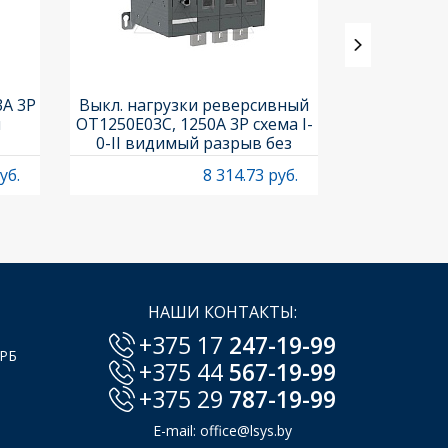
3A 3P
Выкл. нагрузки реверсивный
Выкл. нагр
и
OT1250E03C, 1250A 3P схема I-
OT25F3C, 25A
0-II видимый разрыв без
рукоя
рукоятки
уб.
8 314.73 руб.
НАШИ КОНТАКТЫ:
+375 17
247-19-99
 РБ
+375 44
567-19-99
+375 29
787-19-99
E-mail:
office@lsys.by