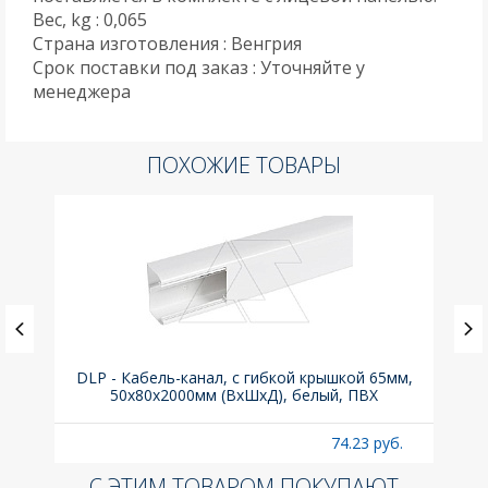
Вес, kg : 0,065
Страна изготовления : Венгрия
Срок поставки под заказ : Уточняйте у
менеджера
ПОХОЖИЕ ТОВАРЫ
, 6kA,
DLP - Кабель-канал, с гибкой крышкой 65мм,
Вык
50x80х2000мм (ВхШхД), белый, ПВХ
раз
б.
74.23 руб.
С ЭТИМ ТОВАРОМ ПОКУПАЮТ