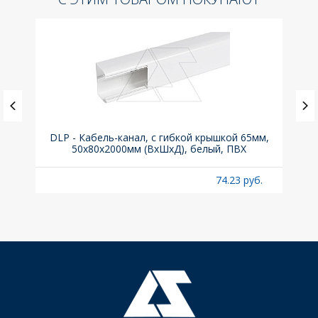
, 6kA,
DLP - Кабель-канал, с гибкой крышкой 65мм,
Вык
50x80х2000мм (ВхШхД), белый, ПВХ
раз
б.
74.23 руб.