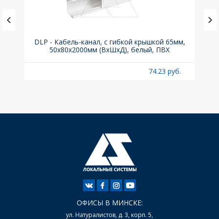
(до
DLP - Кабель-канал, с гибкой крышкой 65мм,
Вык
A
50x80х2000мм (ВхШхД), белый, ПВХ
раз
б.
74.23 руб.
ОФИСЫ В МИНСКЕ:
ул. Натуралистов, д. 3, корп. 5,